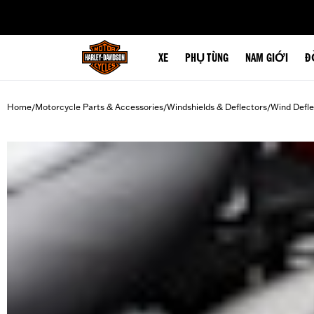
web accessibility
XE
PHỤ TÙNG
NAM GIỚI
Đ
Home
Motorcycle Parts & Accessories
Windshields & Deflectors
Wind Defle
/
/
/