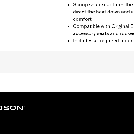
Scoop shape captures the 
direct the heat down and a
comfort
Compatible with Original
accessory seats and rocke
Includes all required mou
ot fit with Solo Spring Saddles P/N 52000320 and 52000314.
mounting hardware and installation instructions
– Go to
www.h-d.com/warranty
for full details