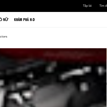
Tập lái
Tìm đạ
Ồ NỮ
KHÁM PHÁ H-D
ctors