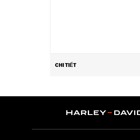
CHI TIẾT
Fits '18-later Softail models. Does n
Installation Instructions
Sold In Units:
Pair
In the Box:
Left and right deflector, 
WARRANTY:
1 year limited warranty 