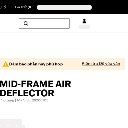
i lý
Lái thử
Kiểm tra Độ vừa vặn
Đảm bảo phần này phù hợp
MID-FRAME AIR
DEFLECTOR
Phụ tùng | Mã SKU: 29200105