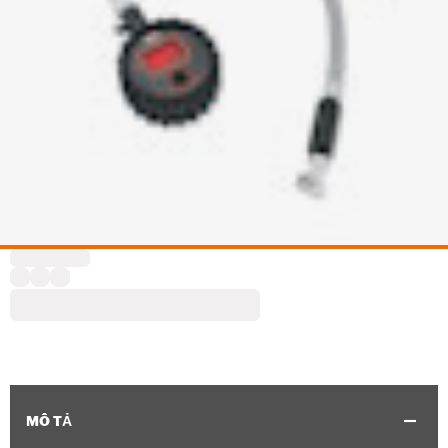
MÔ TẢ