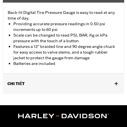
Back-lit Digital Tire Pressure Gauge is easy to read at any
time of day.
Providing accurate pressure readings in 0.50 psi
increments up to 60 psi
Scale can be changed to read PSI, BAR, Kg or kPa
pressure with the touch of a button
Features a 12" braided line and 90 degree angle chuck
for easy access to valve stems, and a tough rubber
jacket to protect the gauge from damage
Batteries are included
CHI TIẾT
Universal
Installation Instructions
Sold In Units:
Each
In the Box:
Gauge only
WARRANTY:
1 year limited warranty – Go to
www.h-