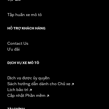
Sold In Units:
Each
In the Box:
Red lens and all necessary installation hardware
WARRANTY:
1 year limited warranty – Go to
www.h-
Tập huấn xe mô tô
d.com/warranty
for full details
HỖ TRỢ KHÁCH HÀNG
Contact Us
Ưu đãi
DỊCH VỤ XE MÔ TÔ
Dịch vụ được ủy quyền
Sách hướng dẫn dành cho Chủ xe
Lịch bảo trì
Cập nhật Phần mềm
TÀI CHÍNH