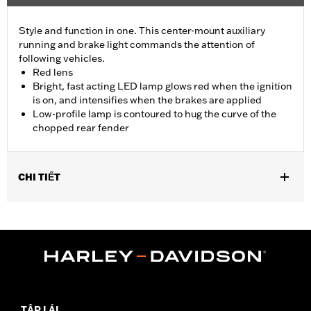
Style and function in one. This center-mount auxiliary
running and brake light commands the attention of
following vehicles.
Red lens
Bright, fast acting LED lamp glows red when the ignition
is on, and intensifies when the brakes are applied
Low-profile lamp is contoured to hug the curve of the
chopped rear fender
CHI TIẾT
Fits '14-later XL883N, XL1200NS, XL1200V, XL1200X, XL1200XS
and models equipped with Chopped Rear Fender Kit P/N 60236-
XX and side-mount license plate. Will not fit models with center-
mount license plates
Installation Instructions
Lighting Type:
LED
Lighting Color:
Red
TẬP LÁI