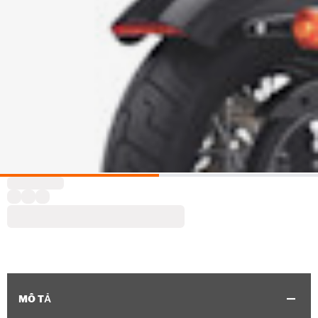
MÔ TẢ