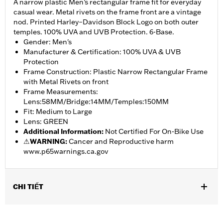
A narrow plastic Men’s rectangular frame fit for everyday
casual wear. Metal rivets on the frame front are a vintage
nod. Printed Harley–Davidson Block Logo on both outer
temples. 100% UVA and UVB Protection. 6-Base.
Gender: Men's
Manufacturer & Certification: 100% UVA & UVB
Protection
Frame Construction: Plastic Narrow Rectangular Frame
with Metal Rivets on front
Frame Measurements:
Lens:58MM/Bridge:14MM/Temples:150MM
Fit: Medium to Large
Lens: GREEN
Additional Information
:
Not Certified For On-Bike Use
⚠
WARNING:
Cancer and Reproductive harm
www.p65warnings.ca.gov
CHI TIẾT
Gender:
Men