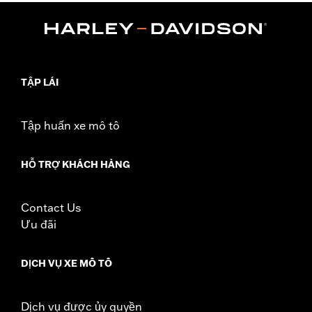
Lens Color:
Green
Shape:
Rectangular
Functional Features:
UV Protection
Dimension Description:
Lens:58MM/Bridge:14MM/Temples:150MM
TẬP LÁI
Tập huấn xe mô tô
HỖ TRỢ KHÁCH HÀNG
Contact Us
Ưu đãi
DỊCH VỤ XE MÔ TÔ
Dịch vụ được ủy quyền