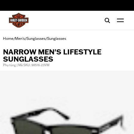
web accessibility
Home
Men's
Sunglasses
Sunglasses
/
/
/
NARROW MEN'S LIFESTYLE
SUNGLASSES
Phụ tùng | Mã SKU: 98516-23VM