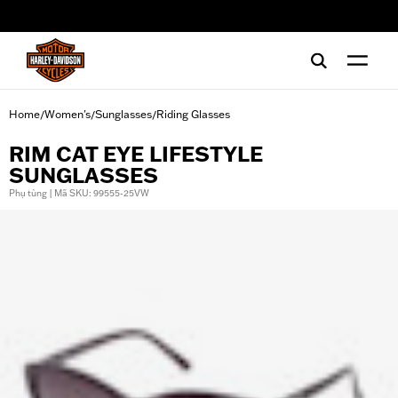
web accessibility
Home
Women's
Sunglasses
Riding Glasses
/
/
/
RIM CAT EYE LIFESTYLE
SUNGLASSES
Phụ tùng | Mã SKU: 99555-25VW