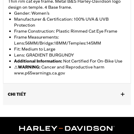
Thin rim cat eye frame. Metal B&S Harley-Davidson logo
design on temple. 4 Base frame.
Gender: Women's
Manufacturer & Certification: 100% UVA & UVB
Protection
Frame Construction: Plastic Rimmed Cat Eye Frame
Frame Measurements:
Lens:56MM/Bridge:18MM/Temples:145MM
Fit: Medium to Large
Lens: GRADIENT BURGUNDY
Additional Information
:
Not Certified For On-Bike Use
⚠
WARNING:
Cancer and Reproductive harm
www.p65warnings.ca.gov
CHI TIẾT
Gender:
Women
Functional Features:
UV Protection
Technology:
UV Protection
Dimension Description: