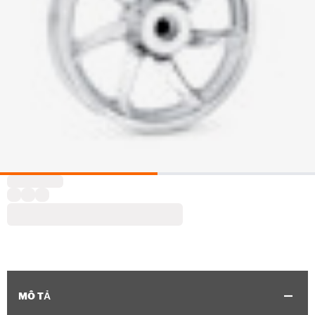
MÔ TẢ