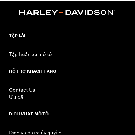
Installation Instructions
Position On Bike:
Front
Diameter:
16.0
Material Diameter UOM:
Inches
Sold Separately:
Wheel Install Kit and sprocket & rotor
TẬP LÁI
hardware
Sold In Units:
Each
Tập huấn xe mô tô
Material:
Cast Aluminum
In the Box:
Wheel Only
WARRANTY:
1 year limited warranty – Go to
www.h-
HỖ TRỢ KHÁCH HÀNG
d.com/warranty
for full details
Contact Us
Ưu đãi
DỊCH VỤ XE MÔ TÔ
Dịch vụ được ủy quyền