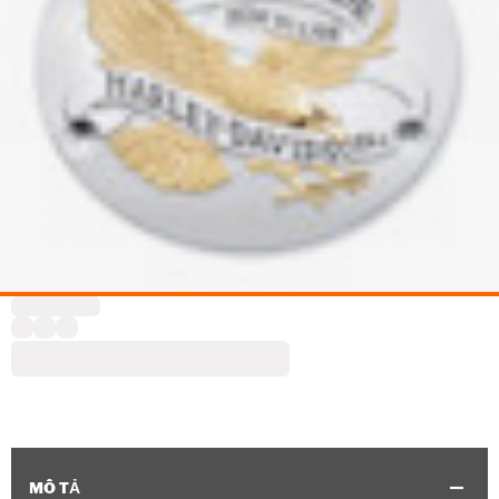
MÔ TẢ