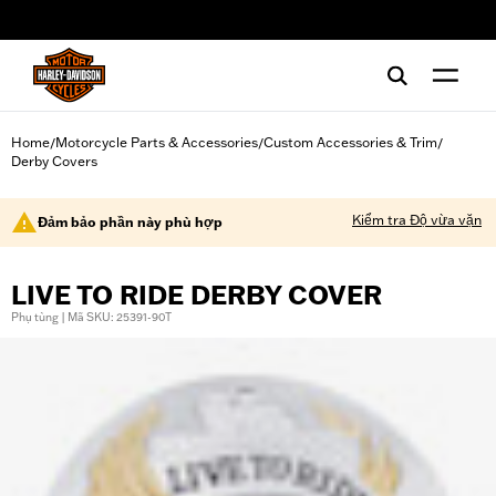
web accessibility
Home
Motorcycle Parts & Accessories
Custom Accessories & Trim
/
/
/
Derby Covers
Kiểm tra Độ vừa vặn
Đảm bảo phần này phù hợp
LIVE TO RIDE DERBY COVER
Phụ tùng | Mã SKU: 25391-90T