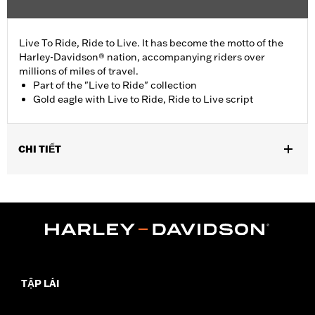
Live To Ride, Ride to Live. It has become the motto of the
Harley-Davidson® nation, accompanying riders over
millions of miles of travel.
Part of the "Live to Ride" collection
Gold eagle with Live to Ride, Ride to Live script
CHI TIẾT
Fits all '70-'98 models (except Sportster® models).
Collection:
Live to Ride
Sold In Units:
Each
In the Box:
Derby cover and chrome-plated stainless steel
mounting hardware
WARRANTY:
1 year limited warranty – Go to
www.h-
d.com/warranty
for full details
TẬP LÁI