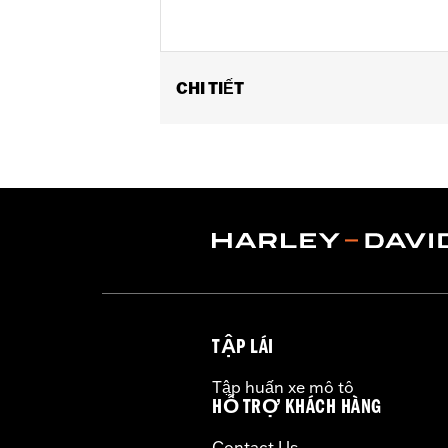
CHI TIẾT
Gender:
Girl's
TẬP LÁI
Tập huấn xe mô tô
HỖ TRỢ KHÁCH HÀNG
Contact Us