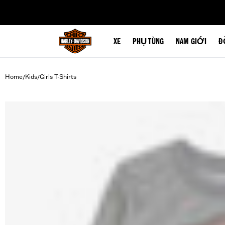
web accessibility
XE
PHỤ TÙNG
NAM GIỚI
Đ
Home
Kids
Girls T-Shirts
/
/