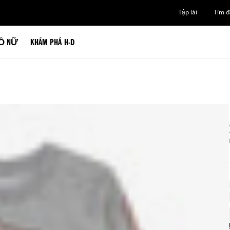
Tập lái
Tìm đạ
Ồ NỮ
KHÁM PHÁ H-D