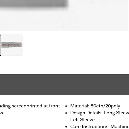
ding screenprinted at front
Material: 80ctn/20poly
ve.
Design Details: Long Sleev
Left Sleeve
Care Instructions: Machine