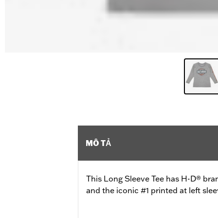
MÔ TẢ
This Long Sleeve Tee has H-D® bran
and the iconic #1 printed at left slee