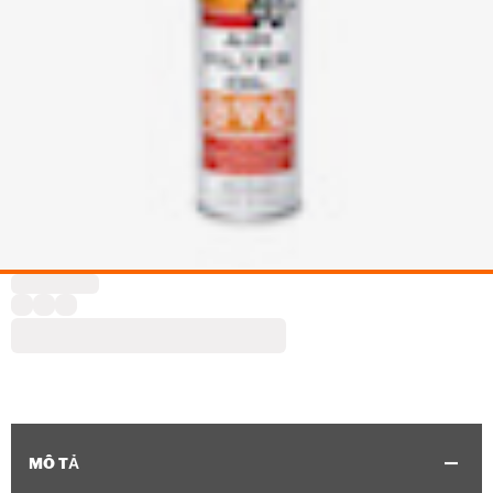
MÔ TẢ