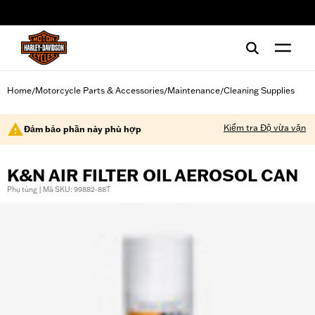
web accessibility
Home
Motorcycle Parts & Accessories
Maintenance
Cleaning Supplies
/
/
/
Kiểm tra Độ vừa vặn
Đảm bảo phần này phù hợp
K&N AIR FILTER OIL AEROSOL CAN
Phụ tùng | Mã SKU: 99882-88T