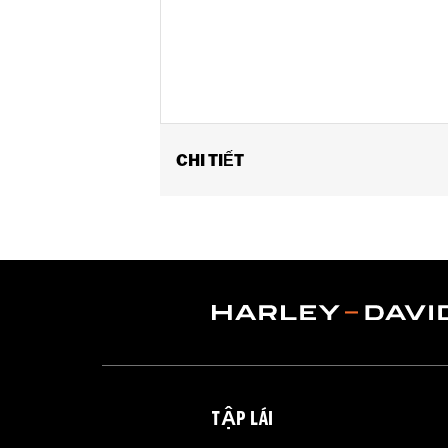
CHI TIẾT
Fits 1.25" engine guards. Does not fi
later Touring models (except '24 FLT
Installation Instructions
Adjustable:
Yes
Sold Separately:
Footpegs
Sold In Units:
Pair
In the Box:
Left and right side mount
WARRANTY:
1 year limited warranty 
WARNING:
Do not use highway pegs un
TẬP LÁI