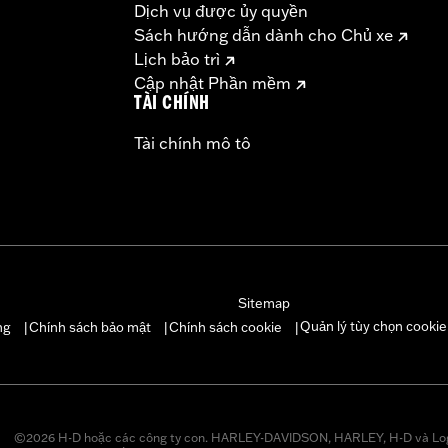
Dịch vụ được ủy quyền
Sách hướng dẫn dành cho Chủ xe
Lịch bảo trì
Cập nhật Phần mềm
TÀI CHÍNH
Tài chính mô tô
Sitemap
Quản lý tùy chọn cookie
ng
Chính sách bảo mật
Chính sách cookie
|
|
|
©2026 H-D hoặc các công ty con. HARLEY-DAVIDSON, HARLEY, H-D và Lo