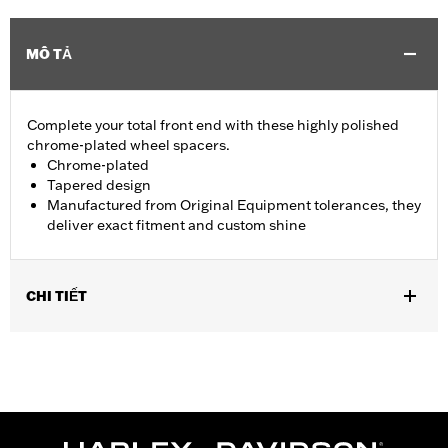
MÔ TẢ
Complete your total front end with these highly polished
chrome-plated wheel spacers.
Chrome-plated
Tapered design
Manufactured from Original Equipment tolerances, they
deliver exact fitment and custom shine
CHI TIẾT
Fits '08-later Touring models without ABS brakes. Does not fit
with Fork Slider End Cover P/N 46282-07.
Installation Instructions
Sold In Units:
Pair
In the Box:
Includes left and right front wheel spacers