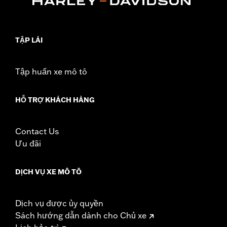
WARRANTY:
1 year limited warranty – Go to
www.h-
d.com/warranty
for full details
TẬP LÁI
Tập huấn xe mô tô
HỖ TRỢ KHÁCH HÀNG
Contact Us
Ưu đãi
DỊCH VỤ XE MÔ TÔ
Dịch vụ được ủy quyền
Sách hướng dẫn dành cho Chủ xe