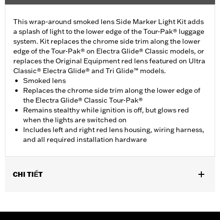
This wrap-around smoked lens Side Marker Light Kit adds
a splash of light to the lower edge of the Tour-Pak® luggage
system. Kit replaces the chrome side trim along the lower
edge of the Tour-Pak® on Electra Glide® Classic models, or
replaces the Original Equipment red lens featured on Ultra
Classic® Electra Glide® and Tri Glide™ models.
Smoked lens
Replaces the chrome side trim along the lower edge of
the Electra Glide® Classic Tour-Pak®
Remains stealthy while ignition is off, but glows red
when the lights are switched on
Includes left and right red lens housing, wiring harness,
and all required installation hardware
CHI TIẾT
Fits '06-later Touring (except '25-later FLTRXRRSE) and Trike
models equipped with King Tour-Pak® luggage. '23-later
FLHXSE and FLTRXSE, '24 later FLHX, FLTRX and FLTRXSTSE