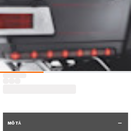
MÔ TẢ