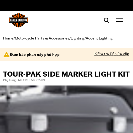
web accessibility
Home
Motorcycle Parts & Accessories
Lighting
Accent Lighting
/
/
/
Kiểm tra Độ vừa vặn
Đảm bảo phần này phù hợp
TOUR-PAK SIDE MARKER LIGHT KIT
Phụ tùng | Mã SKU: 54352-09