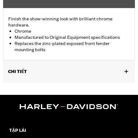
Finish the show-winning look with brilliant chrome
hardware.
Chrome
Manufactured to Original Equipment specifications
Replaces the zinc-plated exposed front fender
mounting bolts
CHI TIẾT
Fits '93-'05 FXDWG and '91-'17 Softail® models (except
Springer™, FXCW, FXCWC, FXSB, FXSBSE, FXSE and FXSTD).
Does not fit with Billet Fork Slider Kit or Inverted Fork Kit.
Installation Instructions
Sold In Units:
Each
In the Box:
chrome-plated socket head cap screws
WARRANTY:
1 year limited warranty – Go to
www.h-
TẬP LÁI
d.com/warranty
for full details