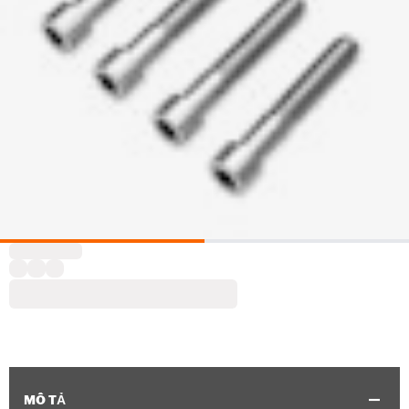
MÔ TẢ