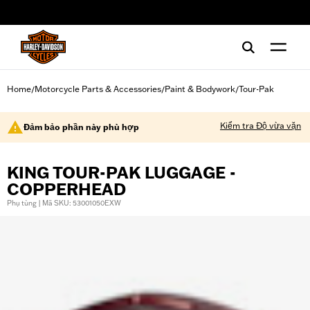
web accessibility
Home
Motorcycle Parts & Accessories
Paint & Bodywork
Tour-Pak
/
/
/
Kiểm tra Độ vừa vặn
Đảm bảo phần này phù hợp
KING TOUR-PAK LUGGAGE -
COPPERHEAD
Phụ tùng | Mã SKU: 53001050EXW