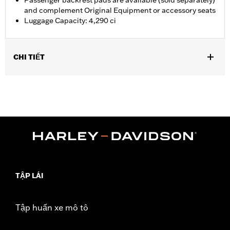
Passenger backrest pads are available (sold separately)
and complement Original Equipment or accessory seats
Luggage Capacity: 4,290 ci
CHI TIẾT
Fits ’14-later Road King®, Road Glide®, Street Glide®, Electra
Glide® Standard, and select CVO™ models (except '25-later
FLTRXRRSE). Separate purchase of H-D® Detachables™ Two-
Up or Solo Tour-Pak® Mounting Rack and applicable Docking
Hardware is required. Separate purchase of Tour-Pak Lock Kit
P/N 90300030 is required. '26 FLHXSTSE and FLTRXSTSE
models require the additional purchase of Detachable
Conversion Hardware Kit P/N 54000383. '26 limited vehicles
should use Grand Tourpak.
Installation Instructions
TẬP LÁI
Capacity:
4290 Cubic inch
Sold Separately:
Backrest Pad, Mounting Rack, Lock Kit - see
Tập huấn xe mô tô
fitment for details
Height:
13.7 Inches