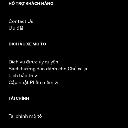
HỖ TRỢ KHÁCH HÀNG
Sold In Units:
Each
Length:
22 Inches
Width:
25.9 Inches
Contact Us
In the Box:
Tour-Pak and installation instructions
Ưu đãi
WARRANTY:
1 year limited warranty – Go to
www.h-
d.com/warranty
for full details
DỊCH VỤ XE MÔ TÔ
Dịch vụ được ủy quyền
Sách hướng dẫn dành cho Chủ xe
Lịch bảo trì
Cập nhật Phần mềm
TÀI CHÍNH
Tài chính mô tô