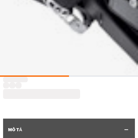
MÔ TẢ