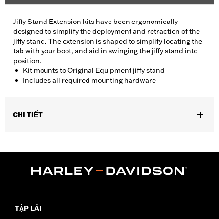
Jiffy Stand Extension kits have been ergonomically
designed to simplify the deployment and retraction of the
jiffy stand. The extension is shaped to simplify locating the
tab with your boot, and aid in swinging the jiffy stand into
position.
Kit mounts to Original Equipment jiffy stand
Includes all required mounting hardware
CHI TIẾT
Fits '93-'17 Dyna® models (except FXDFSE, FXDS-CONV,
FXDSE, FXDWG2, FXDWG3, FXDX, FXDXT, '99-'00 FXR and '01-
'04 FXDL).
Installation Instructions
Sold In Units:
Each
In the Box:
Jiffy stand and all necessary installation hardware
WARRANTY:
1 year limited warranty – Go to
www.h-
TẬP LÁI
d.com/warranty
for full details