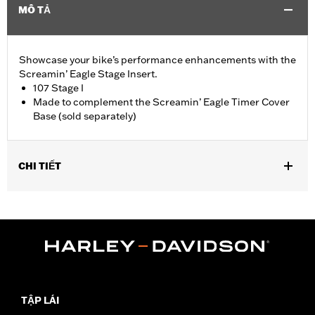
MÔ TẢ
Showcase your bike’s performance enhancements with the
Screamin’ Eagle Stage Insert.
107 Stage I
Made to complement the Screamin’ Eagle Timer Cover
Base (sold separately)
CHI TIẾT
Fits '18-later Softail® and '17-later Touring (except '25-later
FLTRXRRSE) and Trike models equipped with Screamin' Eagle
Timer Cover Base P/N 25600117.
Sold Separately:
Screamin' Eagle Timer Cover Base
Sold In Units:
Each
In the Box:
Insert
WARRANTY:
1 year limited warranty – Go to
www.h-
TẬP LÁI
d.com/warranty
for full details