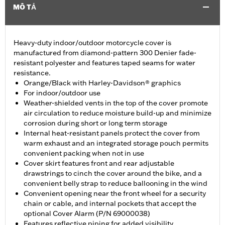
MÔ TẢ
Heavy-duty indoor/outdoor motorcycle cover is
manufactured from diamond-pattern 300 Denier fade-
resistant polyester and features taped seams for water
resistance.
Orange/Black with Harley-Davidson® graphics
For indoor/outdoor use
Weather-shielded vents in the top of the cover promote
air circulation to reduce moisture build-up and minimize
corrosion during short or long term storage
Internal heat-resistant panels protect the cover from
warm exhaust and an integrated storage pouch permits
convenient packing when not in use
Cover skirt features front and rear adjustable
drawstrings to cinch the cover around the bike, and a
convenient belly strap to reduce ballooning in the wind
Convenient opening near the front wheel for a security
chain or cable, and internal pockets that accept the
optional Cover Alarm (P/N 69000038)
Features reflective piping for added visibility