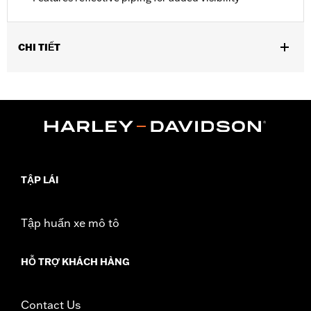
CHI TIẾT
Fits VRSC™, Dyna®, Softail®, RH1250S and RH975 models.
Water Resistant:
Yes
Recommended Usage:
Indoor/Outdoor
Sold In Units:
Each
Material:
Heavy-Duty UV Resistant Diamond Pattern Polyester
In the Box:
Cover only
WARRANTY:
1 year limited warranty – Go to
www.h-
TẬP LÁI
d.com/warranty
for full details
WARNING:
Do not use while riding could result in death or
Tập huấn xe mô tô
serious injury.
NOTES:
H-D® motorcycle covers are not designed to be used
while trailering. Using H-D® motorcycle covers while
HỖ TRỢ KHÁCH HÀNG
trailering may cause the cover to tear, possibly causing
damage to the cover, motorcycle and sidecar.
Contact Us