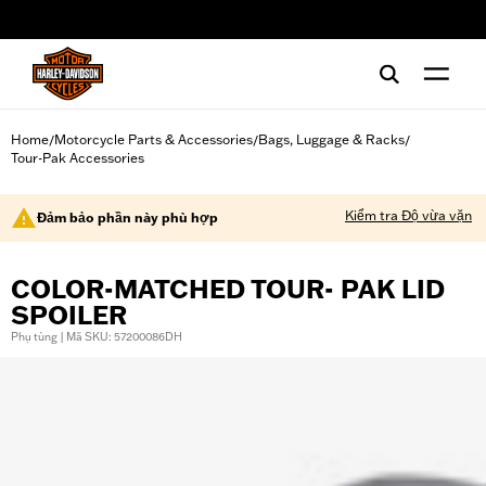
web accessibility
Home
Motorcycle Parts & Accessories
Bags, Luggage & Racks
/
/
/
Tour-Pak Accessories
Kiểm tra Độ vừa vặn
Đảm bảo phần này phù hợp
COLOR-MATCHED TOUR- PAK LID
SPOILER
Phụ tùng | Mã SKU: 57200086DH