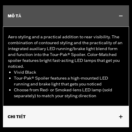
MÔ TẢ
Aero styling and a practical addition to rear visibility. The
combination of contoured styling and the practicality of an
integrated auxiliary LED running/brake light blend form
and function into the Tour-Pak® Spoiler. Color-Matched
spoiler features bright fast-acting LED lamps that get you
noticed.
Vivid Black
Tour-Pak® Spoiler features a high-mounted LED
running and brake light that gets you noticed
Choose from Red- or Smoked-lens LED lamp (sold
separately) to match your styling direction
CHI TIẾT
Fits '14-later Touring (except '23-later FLHXSE, FLTRXSE, 24-