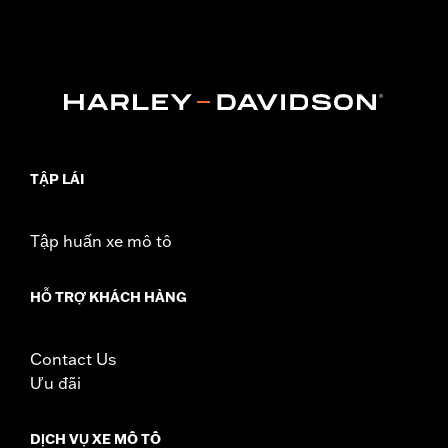
later FLHX, FLTRX, FLTRXSTSE, '25-later FLHXU, FLTRXRRSE
and '26-later FLHLT, FLHLTSE, FLHXL, FLHXLSE, FLHXSTSE,
FLTRT and FLTRXL) and '14-later Tri-Glide models equipped
with King or Chopped Tour-Pak luggage. Installation requires
separate purchase of Tour-Pak Lid Spoiler Light Kit P/N
53000238 or 53000239. Does not fit HDI models.
Sold Separately:
LED Light Kit
In the Box:
Tour-Pak Spoiler only
TẬP LÁI
Tập huấn xe mô tô
HỖ TRỢ KHÁCH HÀNG
Contact Us
Ưu đãi
DỊCH VỤ XE MÔ TÔ