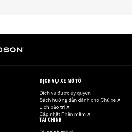
– Go to
www.h-d.com/warranty
for full details
DỊCH VỤ XE MÔ TÔ
Dịch vụ được ủy quyền
Sách hướng dẫn dành cho Chủ xe
Lịch bảo trì
Cập nhật Phần mềm
TÀI CHÍNH
Tài chính mô tô