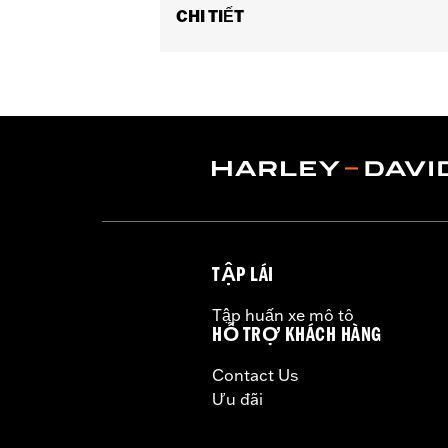
CHI TIẾT
Fits '02-'17 VRSC™ models.
Sold In Units:
Each
In the Box:
1 spark plug
WARRANTY:
1 year limited warranty 
TẬP LÁI
Tập huấn xe mô tô
HỖ TRỢ KHÁCH HÀNG
Contact Us
Ưu đãi