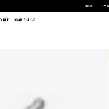
Tập lái
Tìm đạ
Ồ NỮ
KHÁM PHÁ H-D