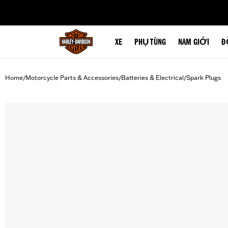
web accessibility
XE
PHỤ TÙNG
NAM GIỚI
Đ
Home
Motorcycle Parts & Accessories
Batteries & Electrical
Spark Plugs
/
/
/