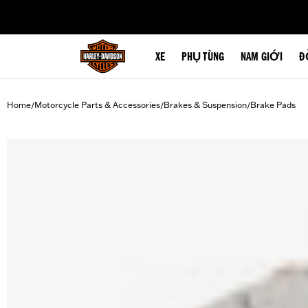
web accessibility
XE
PHỤ TÙNG
NAM GIỚI
Đ
Home
Motorcycle Parts & Accessories
Brakes & Suspension
Brake Pads
/
/
/