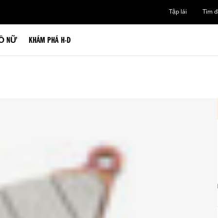
Tập lái
Tìm đạ
Ồ NỮ
KHÁM PHÁ H-D