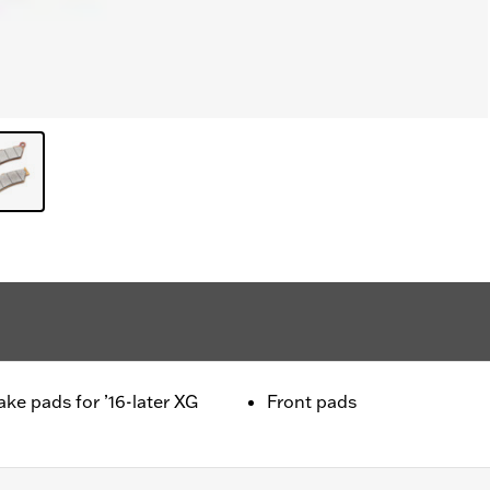
ke pads for ’16-later XG
Front pads