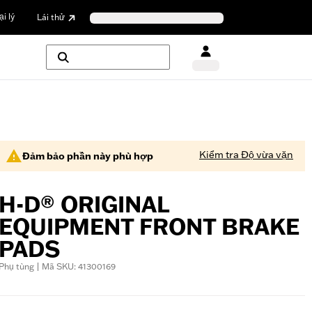
i lý
Lái thử
Kiểm tra Độ vừa vặn
Đảm bảo phần này phù hợp
H-D® ORIGINAL
EQUIPMENT FRONT BRAKE
PADS
Phụ tùng | Mã SKU: 41300169