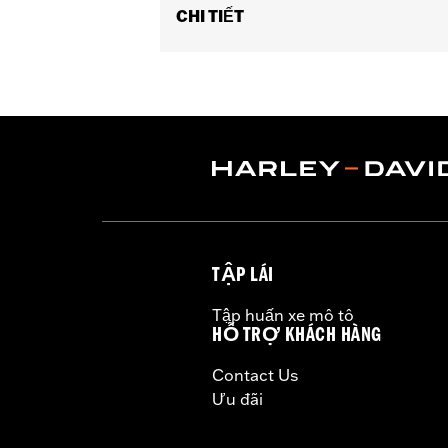
CHI TIẾT
Fits '16-later XG models (Left Side on
Position On Bike:
Front
Sold In Units:
Pair
In the Box:
One set of brake pads
TẬP LÁI
Tập huấn xe mô tô
HỖ TRỢ KHÁCH HÀNG
Contact Us
Ưu đãi