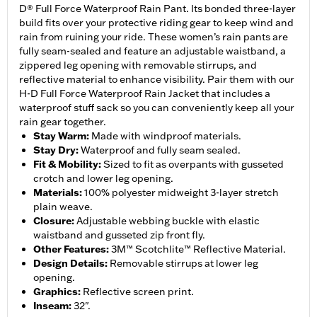
D® Full Force Waterproof Rain Pant. Its bonded three-layer
build fits over your protective riding gear to keep wind and
rain from ruining your ride. These women’s rain pants are
fully seam-sealed and feature an adjustable waistband, a
zippered leg opening with removable stirrups, and
reflective material to enhance visibility. Pair them with our
H-D Full Force Waterproof Rain Jacket that includes a
waterproof stuff sack so you can conveniently keep all your
rain gear together.
Stay Warm
:
Made with windproof materials.
Stay Dry
:
Waterproof and fully seam sealed.
Fit & Mobility
:
Sized to fit as overpants with gusseted
crotch and lower leg opening.
Materials
:
100% polyester midweight 3-layer stretch
plain weave.
Closure
:
Adjustable webbing buckle with elastic
waistband and gusseted zip front fly.
Other Features
:
3M™ Scotchlite™ Reflective Material.
Design Details
:
Removable stirrups at lower leg
opening.
Graphics
:
Reflective screen print.
Inseam
:
32".