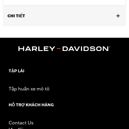
CHI TIẾT
Gender:
Women
,
,
Functional Features:
Waterproof
Seam Sealed
Reflective
WARRANTY:
1 year limited warranty – Go to
www.h-
d.com/warranty
for full details
Origin:
Imported
TẬP LÁI
Tập huấn xe mô tô
HỖ TRỢ KHÁCH HÀNG
Contact Us