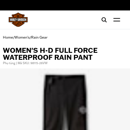
web accessibility
Home
Women's
Rain Gear
/
/
WOMEN'S H-D FULL FORCE
WATERPROOF RAIN PANT
Phụ tùng | Mã SKU: 98115-26VW