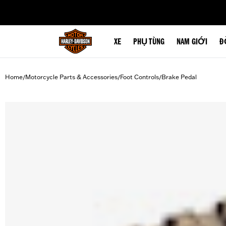
web accessibility
XE
PHỤ TÙNG
NAM GIỚI
Đ
Home
Motorcycle Parts & Accessories
Foot Controls
Brake Pedal
/
/
/