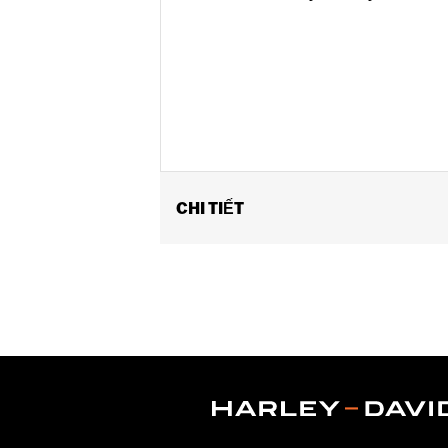
CHI TIẾT
Fits ’12-’16 FLD, ’86-’17 FL Softail an
Installation Instructions
Collection:
Dominion
Sold Separately:
Additional Dominio
Sold In Units:
Each
In the Box:
Brake Pedal Pad, Bronze T
WARRANTY:
1 year limited warranty 