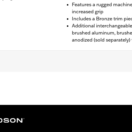
Features a rugged machine
increased grip
Includes a Bronze trim pie
Additional interchangeable 
brushed aluminum, brushe
anodized (sold separately)
d ’80-later Touring (except '25-later FLTRXRRSE) and Trike m
n Interchangeable Trim Pieces
rim Piece and installation instructions
– Go to
www.h-d.com/warranty
for full details