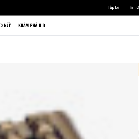
Tập lái
Tìm đạ
Ồ NỮ
KHÁM PHÁ H-D