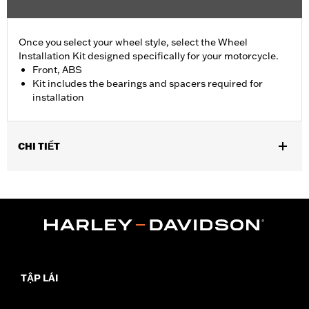
Once you select your wheel style, select the Wheel
Installation Kit designed specifically for your motorcycle.
Front, ABS
Kit includes the bearings and spacers required for
installation
CHI TIẾT
Fits '18-later Softail models with ABS brakes (except FLDE,
FLHC, FLHCS, '24-later FLI, FLSL, FXLRS, FXLRST and '26-
later FLHD).
Position On Bike:
Front
Sold In Units:
Each
In the Box:
Bearings, spacers and an instruction sheet
WARRANTY:
1 year limited warranty – Go to
www.h-
TẬP LÁI
d.com/warranty
for full details