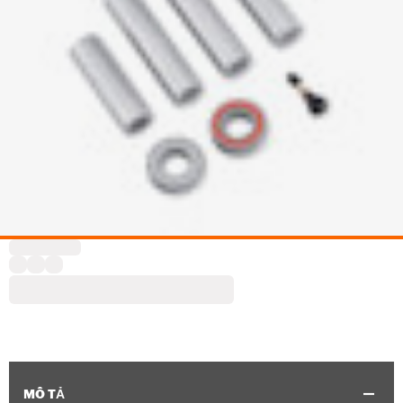
MÔ TẢ