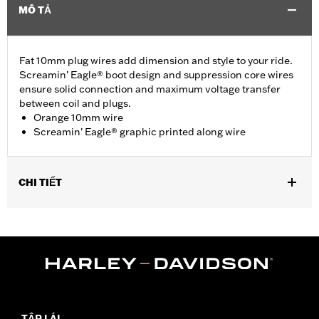
MÔ TẢ
Fat 10mm plug wires add dimension and style to your ride.
Screamin’ Eagle® boot design and suppression core wires
ensure solid connection and maximum voltage transfer
between coil and plugs.
Orange 10mm wire
Screamin' Eagle® graphic printed along wire
CHI TIẾT
Fits ’00-'17 Softail® models (except FXCW, FXCWC, FXS and
’13-’16 FXSB models).
Sold In Units:
Pair
In the Box:
2 spark plug cables
WARRANTY:
1 year limited warranty – Go to
www.h-
d.com/warranty
for full details
TẬP LÁI