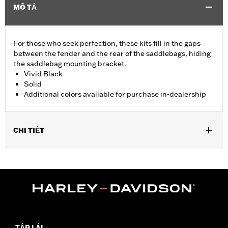
MÔ TẢ
For those who seek perfection, these kits fill in the gaps
between the fender and the rear of the saddlebags, hiding
the saddlebag mounting bracket.
Vivid Black
Solid
Additional colors available for purchase in-dealership
CHI TIẾT
Fits '14-'24 Touring (except FLHRXS, FLHX, FLHXS, '23-later
FLHXSE, FLTRX, FLTRXS and FLTRXSE) models with hard
saddlebags. Does not fit with accessory Saddlebag Guard Rails.
Installation Instructions
Sold In Units:
Pair
In the Box:
Left and Right Saddlebag Strips and neccessary
mounting hardware
TẬP LÁI