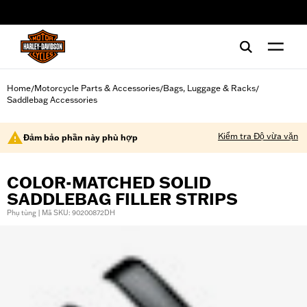
web accessibility
Home
Motorcycle Parts & Accessories
Bags, Luggage & Racks
/
/
/
Saddlebag Accessories
Kiểm tra Độ vừa vặn
Đảm bảo phần này phù hợp
COLOR-MATCHED SOLID
SADDLEBAG FILLER STRIPS
Phụ tùng | Mã SKU: 90200872DH