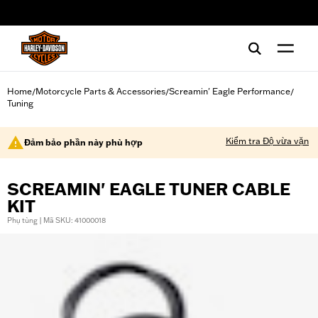
web accessibility
Home
Motorcycle Parts & Accessories
Screamin' Eagle Performance
/
/
/
Tuning
Kiểm tra Độ vừa vặn
Đảm bảo phần này phù hợp
SCREAMIN' EAGLE TUNER CABLE
KIT
Phụ tùng | Mã SKU: 41000018