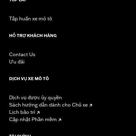
vehicle
WARRANTY:
1 year limited warranty – Go to
www.h-
d.com/warranty
for full details
Tập huấn xe mô tô
These Screamin’ Eagle® products are 50-State U.S. EPA
compliant for sale and use on all applicable vehicles,
HỖ TRỢ KHÁCH HÀNG
including those that are pollution controlled. See Genuine
Motor Parts and Accessories or Screamin’ Eagle
Accessories catalog for fitment information. Screamin’
Contact Us
Eagle Performance products are intended for the
experienced rider only.
Ưu đãi
DỊCH VỤ XE MÔ TÔ
Dịch vụ được ủy quyền
Sách hướng dẫn dành cho Chủ xe
Lịch bảo trì
Cập nhật Phần mềm