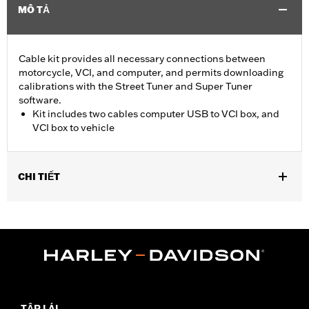
MÔ TẢ
Cable kit provides all necessary connections between
motorcycle, VCI, and computer, and permits downloading
calibrations with the Street Tuner and Super Tuner
software.
Kit includes two cables computer USB to VCI box, and
VCI box to vehicle
CHI TIẾT
For use with ’15-later XG, ’14-later XL, ’12-’17 Dyna, ’11-'20 Softail,
’14-'20 Touring and ’14-'20 Trike models. Screamin’ Eagle
performance upgrades for FLSB are 49-state U.S. EPA
approved. Pending approval for use in California.
Sold In Units:
Each
Screamin' Eagle Stage Upgrade:
Stage I
In the Box:
2 cables, computer usb to vci box, and vci box to
TẬP LÁI