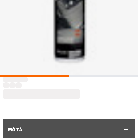
MÔ TẢ