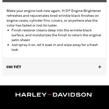
Make your engine look new again. H-D® Engine Brightener
refreshes and rejuvenates tired wrinkle black finishes on
engine cases, cylinder fins, covers, or anywhere else the
color has faded or lost its luster.
Finish restorer cleans deep into the wrinkle black
surface, and moisturizes the finish to return the original
satin sheen
Just spray it on, let it soak in and wipe away for a fresh
look
CHI TIẾT
Installation Instructions
Engine Brightener Safety Data Sheet
Recommended Usage:
Wrinkle black finishes on engine cases,
and covers
Sold In Units:
Each
Volume:
11 Ounce