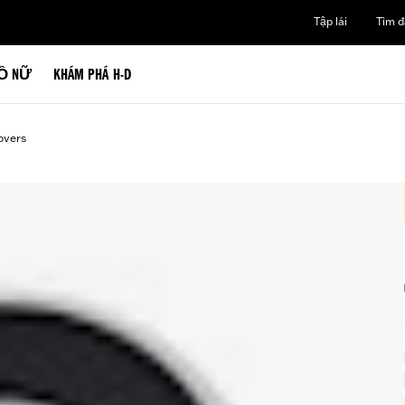
Tập lái
Tìm đạ
Ồ NỮ
KHÁM PHÁ H-D
overs