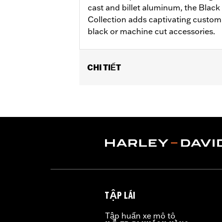
cast and billet aluminum, the Bla
Collection adds captivating custom
black or machine cut accessories.
CHI TIẾT
Fits ’17-later Milwaukee-Eight® engi
FLTRXSTSE and '25-later FLTRXRRSE
Installation Instructions
Collection:
Empire
Sold In Units:
Each
In the Box:
Timer cover and installati
WARRANTY:
1 year limited warranty 
NOTES:
Removing and installing engin
TẬP LÁI
Tập huấn xe mô tô