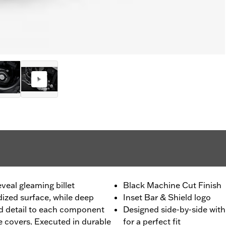
eveal gleaming billet
Black Machine Cut Finish
ized surface, while deep
Inset Bar & Shield logo
d detail to each component
Designed side-by-side wit
ne covers. Executed in durable
for a perfect fit