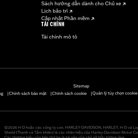
Sách hướng dẫn dành cho Chủ xe
Lịch bảo trì
Cập nhật Phần mềm
TÀI CHÍNH
Tài chính mô tô
Sitemap
Quản lý tùy chọn cookie
ng
Chính sách bảo mật
Chính sách cookie
|
|
|
©2026 H-D hoặc các công ty con. HARLEY-DAVIDSON, HARLEY, H-D và Lo
Shield (Thanh và Tấm khiên) là các nhãn hiệu của Harley-Davidson Motor Co
Các thương hiệu của bên thứ ba là tài sản của chủ sở hữu tương ứng.