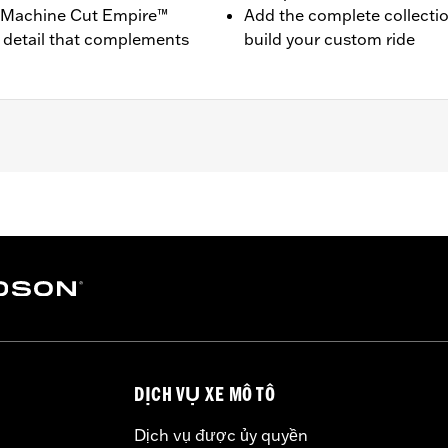
ck Machine Cut Empire™
Add the complete collecti
 detail that complements
build your custom ride
ne-equipped models (except ’23-later FLHXSE and FLTRXSE,
).
on instructions
– Go to
www.h-d.com/warranty
for full details
e covers may require purchase of new gaskets. See dealer f
DỊCH VỤ XE MÔ TÔ
Dịch vụ được ủy quyền