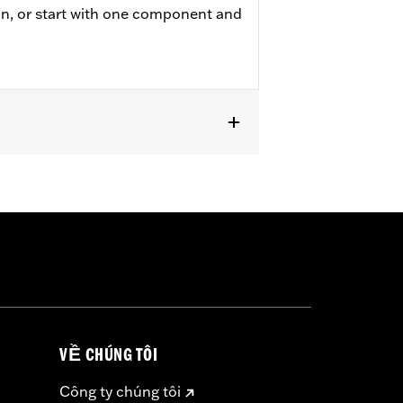
on, or start with one component and
 and '24-later FLHX, FLTRX, and
or information.
VỀ CHÚNG TÔI
Công ty chúng tôi