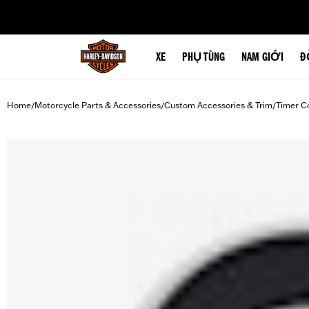
web accessibility
XE
PHỤ TÙNG
NAM GIỚI
Đ
Home
Motorcycle Parts & Accessories
Custom Accessories & Trim
Timer C
/
/
/