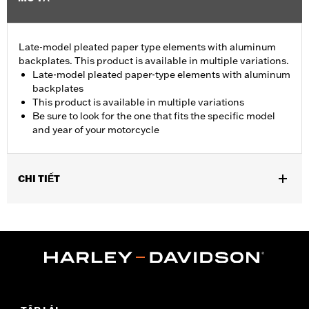
Late-model pleated paper type elements with aluminum
backplates. This product is available in multiple variations.
Late-model pleated paper-type elements with aluminum
backplates
This product is available in multiple variations
Be sure to look for the one that fits the specific model
and year of your motorcycle
CHI TIẾT
Fits '08-13 Touring and Trike models.
Sold In Units:
Each
In the Box:
Air filter only