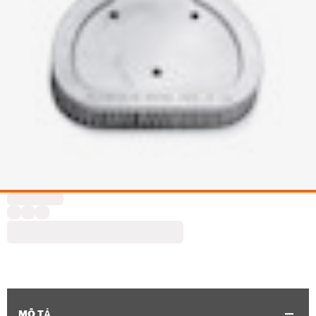
MÔ TẢ