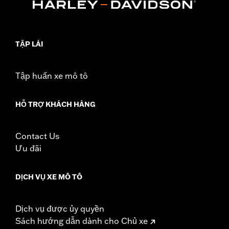
Rear Tire P/N 40555-04A. Also fits ’00-’01 FXDX and ’02-'17
Dyna® (except FLD, FXDF, FXDFSE, FXDSE and FXDWG
models).
Position On Bike:
Front
TẬP LÁI
Sold In Units:
Each
In the Box:
Tire only
Rim Size:
2.15 x 19
Tập huấn xe mô tô
Rim Size UOM:
Inches
Tire Size:
100/90-19
HỖ TRỢ KHÁCH HÀNG
Tread:
GT502F
WARNING:
Use only H-D® approved tires. See an H-D® dealer.
Using non-approved tires or mixing approved tires
Contact Us
from different manufacturers on the same
Ưu đãi
motorcycle, can adversely affect stability, which
could result in death or serious injury.
DỊCH VỤ XE MÔ TÔ
Dịch vụ được ủy quyền
Sách hướng dẫn dành cho Chủ xe