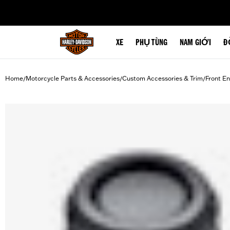
web accessibility
XE
PHỤ TÙNG
NAM GIỚI
Đ
Home
Motorcycle Parts & Accessories
Custom Accessories & Trim
Front En
/
/
/