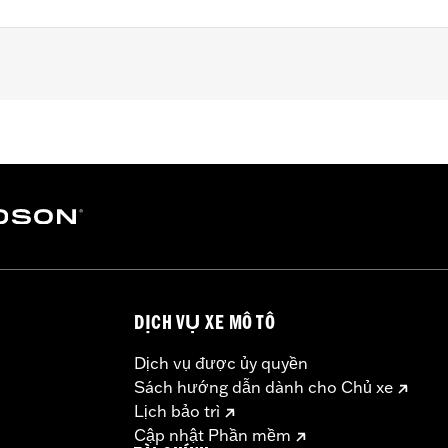
ter Softail models (except FLSB, FXDRS, FXFB, FXFBS, FXLRS
95-’05 FXD, ’93-’05 FXDL, ’16-later FXDLS, ’94-’05 FXDS-
-’17 FLSTC models.
set screws, allen wrench and instructions
– Go to
www.h-d.com/warranty
for full details
DỊCH VỤ XE MÔ TÔ
Dịch vụ được ủy quyền
Sách hướng dẫn dành cho Chủ xe
Lịch bảo trì
Cập nhật Phần mềm