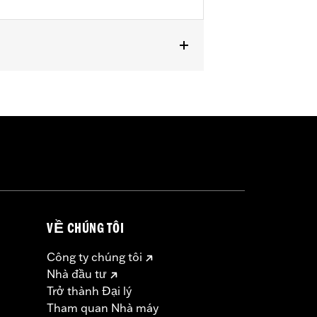
 and FXLRST). Also fits ’88-’13 XL
CONV and ’90-’17 FLS, FLSS, FLSTF,
VỀ CHÚNG TÔI
Công ty chúng tôi
Nhà đầu tư
Trở thành Đại lý
Tham quan Nhà máy