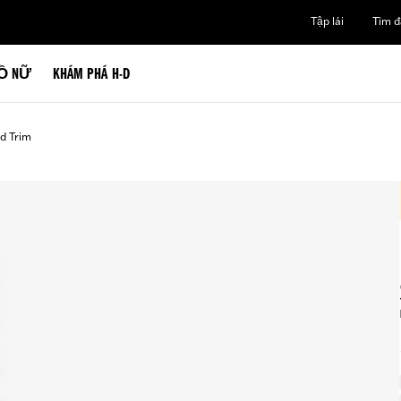
Tập lái
Tìm đạ
Ồ NỮ
KHÁM PHÁ H-D
d Trim