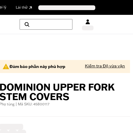
i lý
Lái thử
Kiểm tra Độ vừa vặn
Đảm bảo phần này phù hợp
DOMINION UPPER FORK
STEM COVERS
Phụ tùng | Mã SKU: 45800117