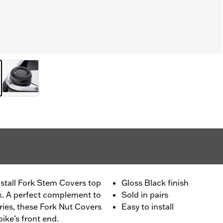
install Fork Stem Covers top
Gloss Black finish
ook. A perfect complement to
Sold in pairs
ies, these Fork Nut Covers
Easy to install
bike’s front end.