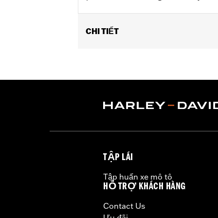
CHI TIẾT
Fits ’06-’17 Dyna® models and ’18-la
(except XL1200CX, XL1200X, XL883N) ’
FLSTFB, FLSTFBS and FLSTN and ’86
Installation Instructions
Collection:
Dominion
Sold In Units:
Pair
In the Box:
2 Upper Fork Nut Covers, 
WARRANTY:
1 year limited warranty 
TẬP LÁI
Tập huấn xe mô tô
HỖ TRỢ KHÁCH HÀNG
Contact Us
Ưu đãi