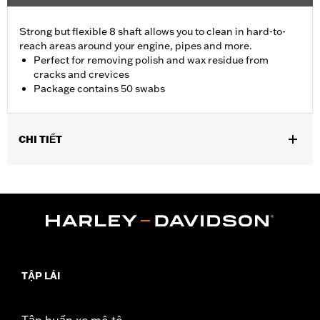
Strong but flexible 8 shaft allows you to clean in hard-to-
reach areas around your engine, pipes and more.
Perfect for removing polish and wax residue from
cracks and crevices
Package contains 50 swabs
CHI TIẾT
Universal Fitment.
Recommended Usage:
Hard-to-reach areas near engine, pipes
and more
Sold In Units:
Each
In the Box:
50 swabs
TẬP LÁI
Tập huấn xe mô tô