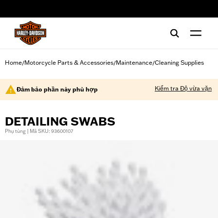
web accessibility
Home
Motorcycle Parts & Accessories
Maintenance
Cleaning Supplies
/
/
/
Kiểm tra Độ vừa vặn
Đảm bảo phần này phù hợp
DETAILING SWABS
Phụ tùng | Mã SKU: 93600107