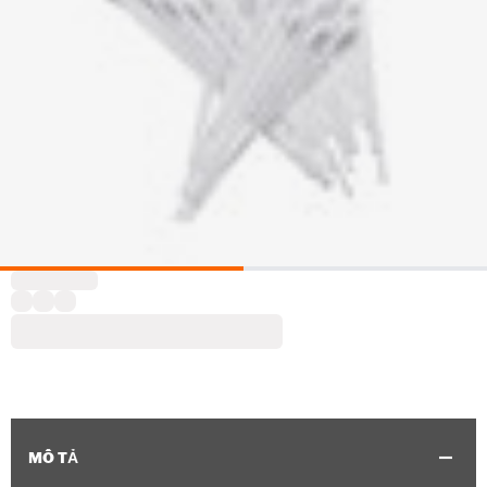
MÔ TẢ