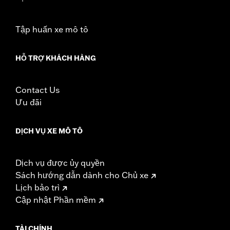
Sold In Units:
Each
In the Box:
Fuel Cap only
Tập huấn xe mô tô
WARRANTY:
1 year limited warranty – Go to
www.h-
d.com/warranty
for full details
HỖ TRỢ KHÁCH HÀNG
Contact Us
Ưu đãi
DỊCH VỤ XE MÔ TÔ
Dịch vụ được ủy quyền
Sách hướng dẫn dành cho Chủ xe
Lịch bảo trì
Cập nhật Phần mềm
TÀI CHÍNH