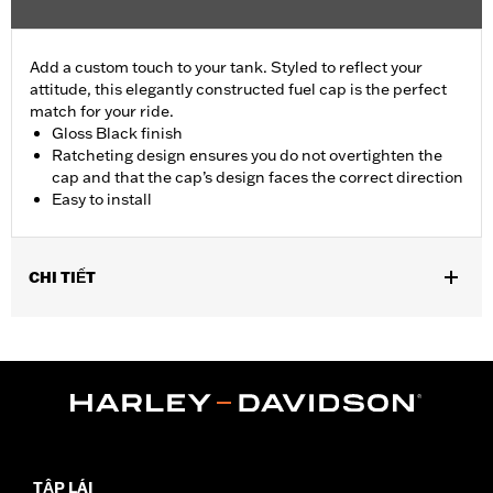
Add a custom touch to your tank. Styled to reflect your
attitude, this elegantly constructed fuel cap is the perfect
match for your ride.
Gloss Black finish
Ratcheting design ensures you do not overtighten the
cap and that the cap’s design faces the correct direction
Easy to install
CHI TIẾT
Fits ’92-later XL, ’92-’17 Dyna® (except ’04-later FXD and FXDX,
’05-’06 FXDC and ’07 FXDSE), ’00-later Softail®, (except FXSTD
and FXSTSSE) ’94-later Road King®, '21-later FLHXS and
FLTRXS, '22-later FLHXST and FLTRXST and ’15-later
Freewheeler® models. Does not fit models equipped with
Original Equipment locking or tethered fuel caps. Use on ’13-’14
FXSBSE, '21-22 FLHXSE and FLTRXSE requires removal of stock
flush mount trim ring.
TẬP LÁI