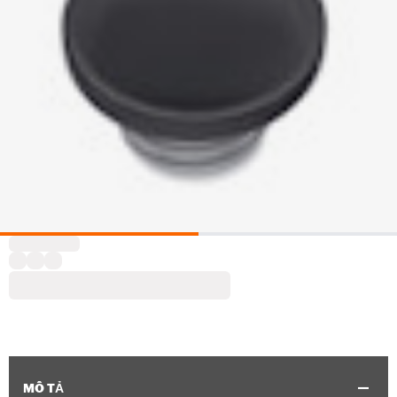
MÔ TẢ