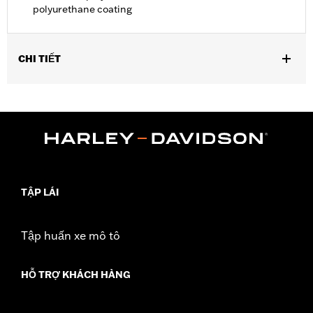
polyurethane coating
CHI TIẾT
Fits '21-later Pan America™ and '14-later Touring (except '25-
later FLTRXRRSE) and '14-later FLHTCUTG and FLHTCUTGSE
models. Recommended for any model with Tour-Pak® luggage
installed.
Installation Instructions
Water Resistant:
Yes
Sold In Units:
Each
TẬP LÁI
Material:
Polyester with a water-resistant polyurethane coating
In the Box:
Travel cover and pouch
WARRANTY:
1 year limited warranty – Go to
www.h-
Tập huấn xe mô tô
d.com/warranty
for full details
HỖ TRỢ KHÁCH HÀNG