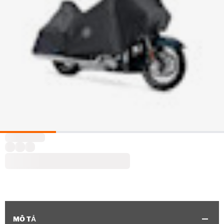
MÔ TẢ