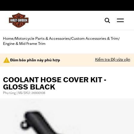
web accessibility
Home
Motorcycle Parts & Accessories
Custom Accessories & Trim
/
/
/
Engine & Mid Frame Trim
Kiểm tra Độ vừa vặn
Đảm bảo phần này phù hợp
COOLANT HOSE COVER KIT -
GLOSS BLACK
Phụ tùng | Mã SKU: 26900108