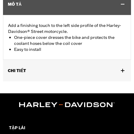
MÔ TẢ
Add a finishing touch to the left side profile of the Harley-
Davidson® Street motorcycle.
One-piece cover dresses the bike and protects the
coolant hoses below the coil cover
Easy to install
CHI TIẾT
Fits '15-later XG models.
Installation Instructions
Sold In Units:
Each
In the Box:
All necessary mounting hardware
WARRANTY:
1 year limited warranty – Go to
www.h-
d.com/warranty
for full details
TẬP LÁI