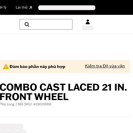
i lý
Lái thử
Kiểm tra Độ vừa vặn
Đảm bảo phần này phù hợp
COMBO CAST LACED 21 IN.
FRONT WHEEL
Phụ tùng | Mã SKU: 43300888