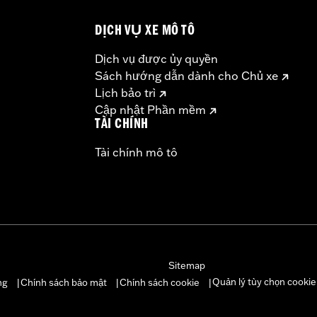
DỊCH VỤ XE MÔ TÔ
– Go to
www.h-d.com/warranty
for full details
Dịch vụ được ủy quyền
Sách hướng dẫn dành cho Chủ xe
Lịch bảo trì
Cập nhật Phần mềm
TÀI CHÍNH
Tài chính mô tô
Sitemap
Quản lý tùy chọn cookie
ng
Chính sách bảo mật
Chính sách cookie
|
|
|