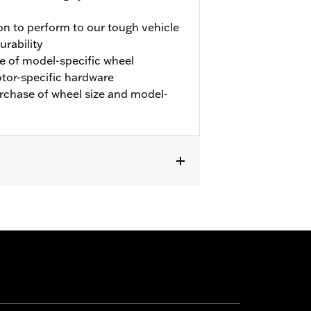
on to perform to our tough vehicle
urability
e of model-specific wheel
rotor-specific hardware
urchase of wheel size and model-
r P/N 42300145, except Japan models