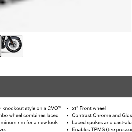
r knockout style on a CVO™
21" Front wheel
ombo wheel combines laced
Contrast Chrome and Gloss
luminum rim for a new look
Laced spokes and cast-al
ve.
Enables TPMS (tire pressu