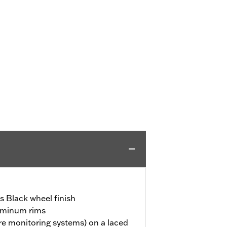
 Black wheel finish
uminum rims
re monitoring systems) on a laced