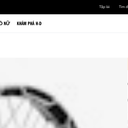
Tập lái
Tìm đạ
Ồ NỮ
KHÁM PHÁ H-D