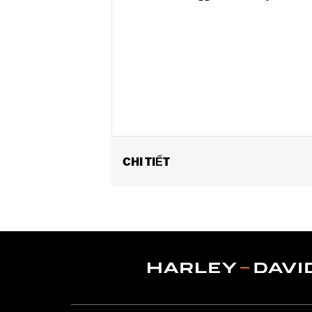
CHI TIẾT
Fits ’18-'22 FLTRXSE models. '18-'2
require P/N 42300146.
Installation Instructions
Position On Bike:
Front
Sold Separately:
Wheel installation 
Sold In Units:
Each
Material:
Cast Aluminum
In the Box:
Wheel and installation ins