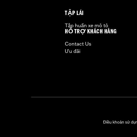
Rim Size:
21
TẬP LÁI
WARRANTY:
1 year limited warranty 
Tập huấn xe mô tô
HỖ TRỢ KHÁCH HÀNG
Contact Us
Ưu đãi
Điều khoản sử dụ