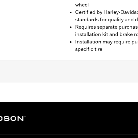
wheel
Certified by Harley-Davids
standards for quality and d
Requires separate purchas
installation kit and brake 
Installation may require p
specific tire
0 FLTRXSE models require separate purchase of TPMS senso
kit and rotor hardware
tructions