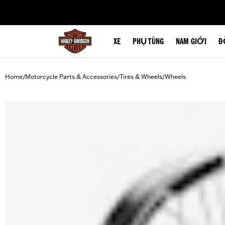
web accessibility
XE
PHỤ TÙNG
NAM GIỚI
Đ
Home
Motorcycle Parts & Accessories
Tires & Wheels
Wheels
/
/
/