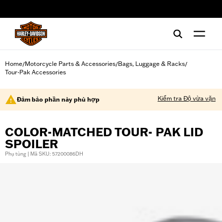
web accessibility
Home
Motorcycle Parts & Accessories
Bags, Luggage & Racks
/
/
/
Tour-Pak Accessories
Kiểm tra Độ vừa vặn
Đảm bảo phần này phù hợp
COLOR-MATCHED TOUR- PAK LID
SPOILER
Phụ tùng | Mã SKU: 57200086DH