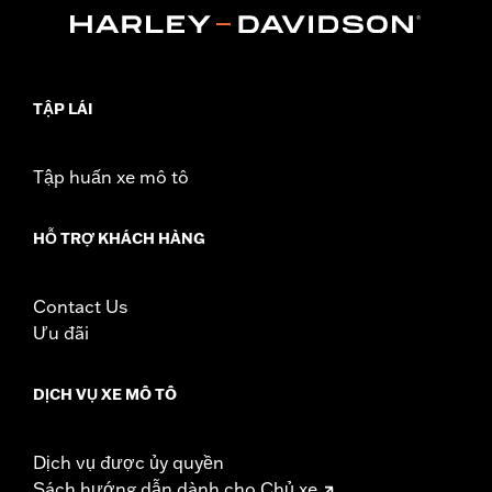
FLTRT and FLTRXL) and '14-later Tri-Glide models equipped
with King or Chopped Tour-Pak luggage. Installation requires
separate purchase of Tour-Pak Lid Spoiler Light Kit P/N
53000238 or 53000239. Does not fit HDI models.
Sold Separately:
LED Light Kit
TẬP LÁI
In the Box:
Tour-Pak Spoiler only
Tập huấn xe mô tô
HỖ TRỢ KHÁCH HÀNG
Contact Us
Ưu đãi
DỊCH VỤ XE MÔ TÔ
Dịch vụ được ủy quyền
Sách hướng dẫn dành cho Chủ xe