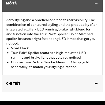
MÔ TẢ
Aero styling and a practical addition to rear visibility. The
combination of contoured styling and the practicality of an
integrated auxiliary LED running/brake light blend form
and function into the Tour-Pak® Spoiler. Color-Matched
spoiler features bright fast-acting LED lamps that get you
noticed.
Vivid Black
Tour-Pak® Spoiler features a high-mounted LED
running and brake light that gets you noticed
Choose from Red- or Smoked-lens LED lamp (sold
separately) to match your styling direction
CHI TIẾT
Fits '14-later Touring (except '23-later FLHXSE, FLTRXSE, 24-
later FLHX, FLTRX, FLTRXSTSE, '25-later FLHXU, FLTRXRRSE
and '26-later FLHLT, FLHLTSE, FLHXL, FLHXLSE, FLHXSTSE,