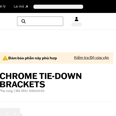
i lý
Lái thử
Kiểm tra Độ vừa vặn
Đảm bảo phần này phù hợp
CHROME TIE-DOWN
BRACKETS
Phụ tùng | Mã SKU: 93500033