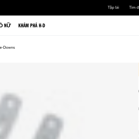
Tập lái
Tìm đạ
Ồ NỮ
KHÁM PHÁ H-D
Tie-Downs