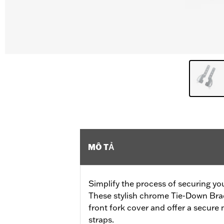
MÔ TẢ
Simplify the process of securing your 
These stylish chrome Tie-Down Bra
front fork cover and offer a secur
straps.