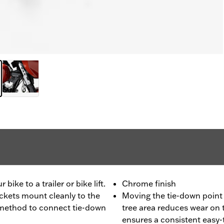
bike to a trailer or bike lift.
Chrome finish
ckets mount cleanly to the
Moving the tie-down point 
e method to connect tie-down
tree area reduces wear on
ensures a consistent easy