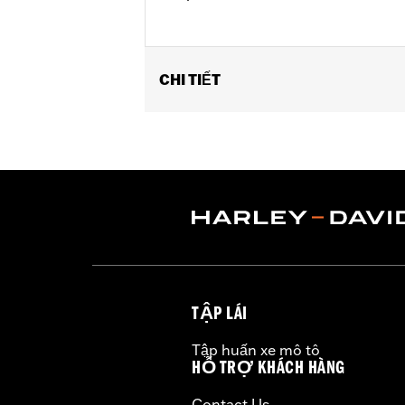
CHI TIẾT
Fits '23-later FLHXSE, '24-later FL
Installation Instructions
Sold In Units:
Pair
In the Box:
2 tie down brackets, instal
WARRANTY:
1 year limited warranty 
TẬP LÁI
Tập huấn xe mô tô
HỖ TRỢ KHÁCH HÀNG
Contact Us