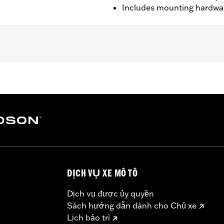
Includes mounting hardwa
HX, '25-later FLHXU and '26-later FLHXL, FLHXLSE and FL
lation hardware, installation instructions
– Go to
www.h-d.com/warranty
for full details
DỊCH VỤ XE MÔ TÔ
Dịch vụ được ủy quyền
Sách hướng dẫn dành cho Chủ xe
Lịch bảo trì