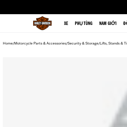
web accessibility
XE
PHỤ TÙNG
NAM GIỚI
Đ
Home
Motorcycle Parts & Accessories
Security & Storage
Lifts, Stands & 
/
/
/