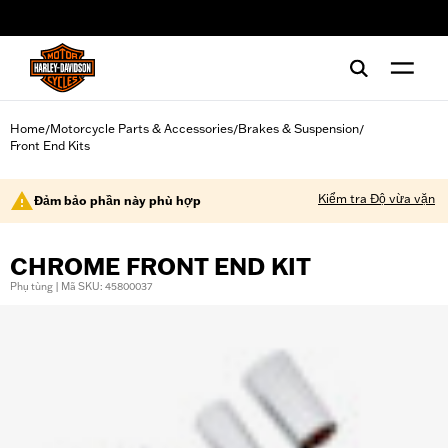
web accessibility
Home
Motorcycle Parts & Accessories
Brakes & Suspension
/
/
/
Front End Kits
Kiểm tra Độ vừa vặn
Đảm bảo phần này phù hợp
CHROME FRONT END KIT
Phụ tùng | Mã SKU: 45800037