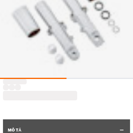
MÔ TẢ