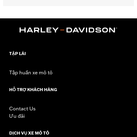
Fits '14-'25 Touring models (except ’23-later FLHXSE, FLTRXSE,
'24-later FLHX, FLTRX, '24 FLTRXSTSE and '25-later FLHXU and
FLTRXRRSE).
Sold In Units:
Each
In the Box:
Chrome Fork Sliders, Chrome Upper Fork Slider
Covers, and Classic Chrome Front Axle Nut Covers
WARRANTY:
1 year limited warranty – Go to
www.h-
TẬP LÁI
d.com/warranty
for full details
Tập huấn xe mô tô
HỖ TRỢ KHÁCH HÀNG
Contact Us
Ưu đãi
DỊCH VỤ XE MÔ TÔ