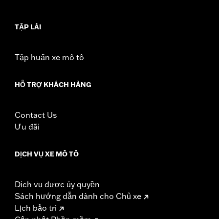
rotor mount.
Installation Instructions
TẬP LÁI
Position On Bike:
Front
Side of Bike:
Left or Right
Sold In Units:
Each
Tập huấn xe mô tô
Material:
Steel
In the Box:
Rotor and chrome installation hardware
HỖ TRỢ KHÁCH HÀNG
WARRANTY:
1 year limited warranty – Go to
www.h-
d.com/warranty
for full details
Contact Us
Ưu đãi
DỊCH VỤ XE MÔ TÔ
Dịch vụ được ủy quyền
Sách hướng dẫn dành cho Chủ xe
Lịch bảo trì