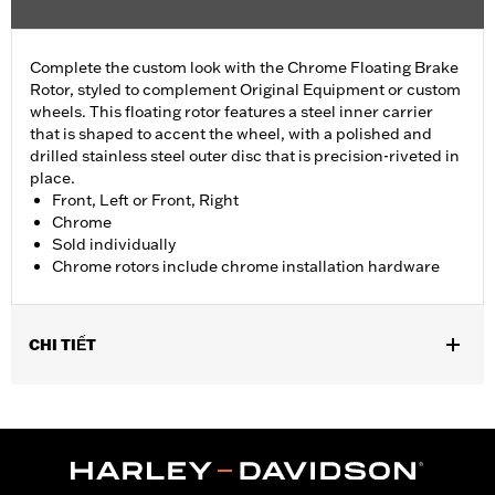
Complete the custom look with the Chrome Floating Brake
Rotor, styled to complement Original Equipment or custom
wheels. This floating rotor features a steel inner carrier
that is shaped to accent the wheel, with a polished and
drilled stainless steel outer disc that is precision-riveted in
place.
Front, Left or Front, Right
Chrome
Sold individually
Chrome rotors include chrome installation hardware
CHI TIẾT
Fits '14-'22 XL, '06-'17 Dyna® (except FXDLS), '15-later Softail®
(except FXSE), '08-'25 Touring (except '23-later FLHXSE,
FLTRXSE, '24-later FLHX, FLTRX, '24 FLTRXSTSE and '25-later
FLHXU and FLTRXRRSE) and '09-later Trike models with
Original equipment or accessory wheel with 3.25" bolt circle