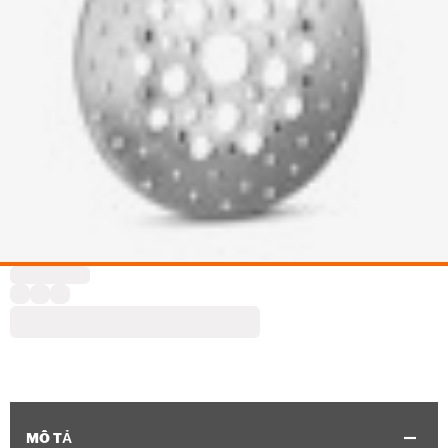
MÔ TẢ