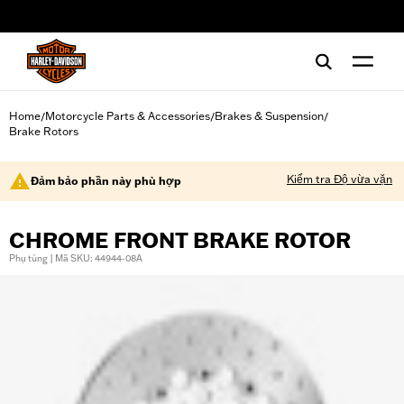
web accessibility
Home
Motorcycle Parts & Accessories
Brakes & Suspension
/
/
/
Brake Rotors
Kiểm tra Độ vừa vặn
Đảm bảo phần này phù hợp
CHROME FRONT BRAKE ROTOR
Phụ tùng | Mã SKU: 44944-08A