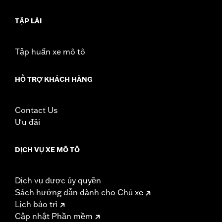
Material Diameter UOM:
Inches
Sold In Units:
Pair
TẬP LÁI
In the Box:
Right and left hand grip
WARRANTY:
1 year limited warranty – Go to
www.h-
Tập huấn xe mô tô
d.com/warranty
for full details
HỖ TRỢ KHÁCH HÀNG
Contact Us
Ưu đãi
DỊCH VỤ XE MÔ TÔ
Dịch vụ được ủy quyền
Sách hướng dẫn dành cho Chủ xe
Lịch bảo trì
Cập nhật Phần mềm