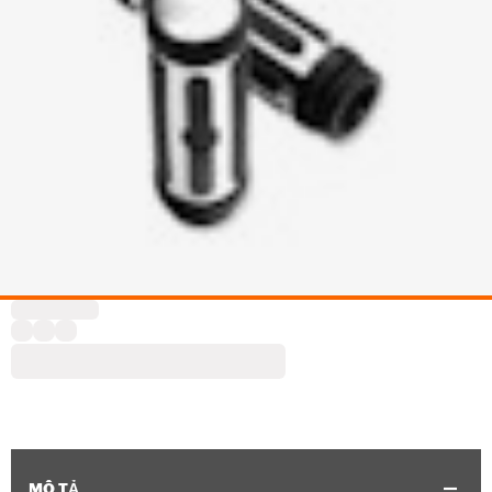
MÔ TẢ