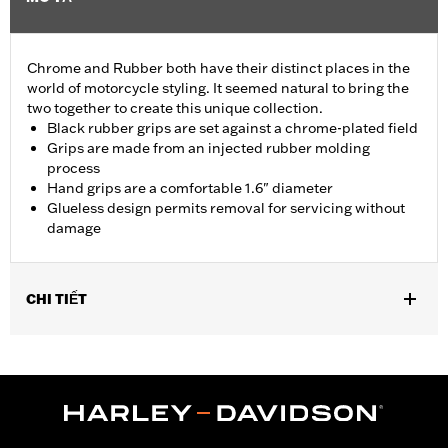
Chrome and Rubber both have their distinct places in the
world of motorcycle styling. It seemed natural to bring the
two together to create this unique collection.
Black rubber grips are set against a chrome-plated field
Grips are made from an injected rubber molding
process
Hand grips are a comfortable 1.6" diameter
Glueless design permits removal for servicing without
damage
CHI TIẾT
Fits ’02-’17 VRSC, ’96-later XL, ’08-’13 XR, ’96-’17 Dyna (except
FXDLS), ’95-’15 Softail (except FLSTNSE, FLSTSE and FXSBSE
and ’11-’12 FLSTSE) ’96-’07 Touring models.
Installation Instructions
Diameter:
1.6