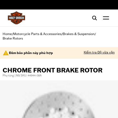
web accessibility
Home
Motorcycle Parts & Accessories
Brakes & Suspension
/
/
/
Brake Rotors
Kiểm tra Độ vừa vặn
Đảm bảo phần này phù hợp
CHROME FRONT BRAKE ROTOR
Phụ tùng | Mã SKU: 44944-08A