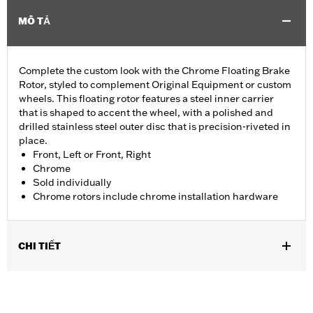
MÔ TẢ
Complete the custom look with the Chrome Floating Brake
Rotor, styled to complement Original Equipment or custom
wheels. This floating rotor features a steel inner carrier
that is shaped to accent the wheel, with a polished and
drilled stainless steel outer disc that is precision-riveted in
place.
Front, Left or Front, Right
Chrome
Sold individually
Chrome rotors include chrome installation hardware
CHI TIẾT
Fits '14-'22 XL, '06-'17 Dyna® (except FXDLS), '15-later Softail®
(except FXSE), '08-'25 Touring (except '23-later FLHXSE,
FLTRXSE, '24-later FLHX, FLTRX, '24 FLTRXSTSE and '25-later