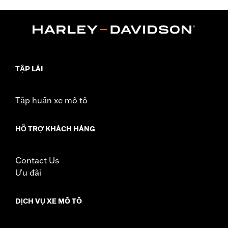
FLHXU and FLTRXRRSE) and '09-later Trike models with
Original equipment or accessory wheel with 3.25" bolt circle
rotor mount.
Installation Instructions
Position On Bike:
Front
Side of Bike:
Left or Right
TẬP LÁI
Sold In Units:
Each
Material:
Steel
In the Box:
Rotor and chrome installation hardware
Tập huấn xe mô tô
WARRANTY:
1 year limited warranty – Go to
www.h-
d.com/warranty
for full details
HỖ TRỢ KHÁCH HÀNG
Contact Us
Ưu đãi
DỊCH VỤ XE MÔ TÔ