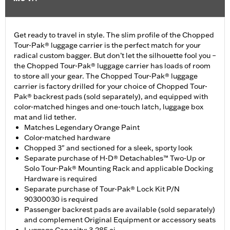
Get ready to travel in style. The slim profile of the Chopped
Tour-Pak® luggage carrier is the perfect match for your
radical custom bagger. But don’t let the silhouette fool you –
the Chopped Tour-Pak® luggage carrier has loads of room
to store all your gear. The Chopped Tour-Pak® luggage
carrier is factory drilled for your choice of Chopped Tour-
Pak® backrest pads (sold separately), and equipped with
color-matched hinges and one-touch latch, luggage box
mat and lid tether.
Matches Legendary Orange Paint
Color-matched hardware
Chopped 3" and sectioned for a sleek, sporty look
Separate purchase of H-D® Detachables™ Two-Up or
Solo Tour-Pak® Mounting Rack and applicable Docking
Hardware is required
Separate purchase of Tour-Pak® Lock Kit P/N
90300030 is required
Passenger backrest pads are available (sold separately)
and complement Original Equipment or accessory seats