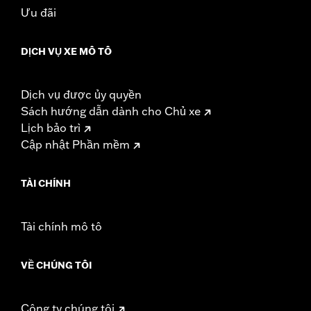
Sold In Units:
Each
Ưu đãi
Length:
21.6 Inches
Width:
25.9 Inches
DỊCH VỤ XE MÔ TÔ
In the Box:
Tour-Pak and installation instructions
WARRANTY:
1 year limited warranty – Go to
www.h-
d.com/warranty
for full details
Dịch vụ được ủy quyền
Sách hướng dẫn dành cho Chủ xe
Lịch bảo trì
Cập nhật Phần mềm
TÀI CHÍNH
Tài chính mô tô
VỀ CHÚNG TÔI
Công ty chúng tôi