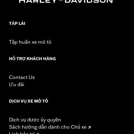
Lighting Type:
LED
Lighting Color:
Red
Sold In Units:
Each
In the Box:
Red lens and all necessary installation hardware
TẬP LÁI
WARRANTY:
1 year limited warranty – Go to
www.h-
d.com/warranty
for full details
Tập huấn xe mô tô
HỖ TRỢ KHÁCH HÀNG
Contact Us
Ưu đãi
DỊCH VỤ XE MÔ TÔ
Dịch vụ được ủy quyền
Sách hướng dẫn dành cho Chủ xe
Lịch bảo trì