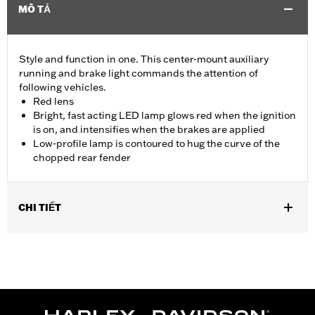
MÔ TẢ
Style and function in one. This center-mount auxiliary
running and brake light commands the attention of
following vehicles.
Red lens
Bright, fast acting LED lamp glows red when the ignition
is on, and intensifies when the brakes are applied
Low-profile lamp is contoured to hug the curve of the
chopped rear fender
CHI TIẾT
Fits '14-later XL883N, XL1200NS, XL1200V, XL1200X, XL1200XS
and models equipped with Chopped Rear Fender Kit P/N 60236-
XX and side-mount license plate. Will not fit models with center-
mount license plates
Installation Instructions