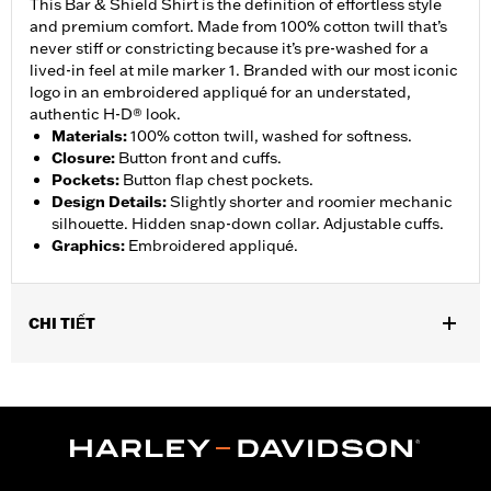
This Bar & Shield Shirt is the definition of effortless style
and premium comfort. Made from 100% cotton twill that’s
never stiff or constricting because it’s pre-washed for a
lived-in feel at mile marker 1. Branded with our most iconic
logo in an embroidered appliqué for an understated,
authentic H-D® look.
Materials
:
100% cotton twill, washed for softness.
Closure
:
Button front and cuffs.
Pockets
:
Button flap chest pockets.
Design Details
:
Slightly shorter and roomier mechanic
silhouette. Hidden snap-down collar. Adjustable cuffs.
Graphics
:
Embroidered appliqué.
CHI TIẾT
Gender:
Men
,
Functional Features:
Button Front
Adjustable Sleeve Cuffs
WARRANTY:
90 day limited warranty – Go to
www.h-
d.com/warranty
for full details
Origin:
Imported