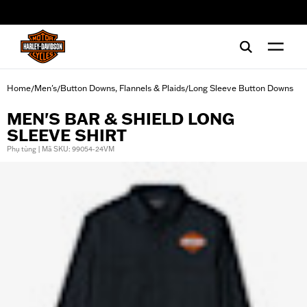
web accessibility
Home
Men's
Button Downs, Flannels & Plaids
Long Sleeve Button Downs
/
/
/
MEN'S BAR & SHIELD LONG
SLEEVE SHIRT
Phụ tùng | Mã SKU: 99054-24VM