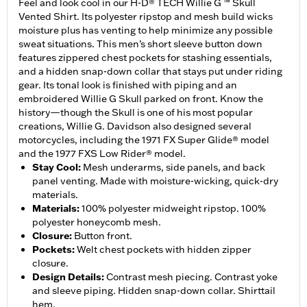
Feel and look cool in our H-D® TECH Willie G ™ Skull
Vented Shirt. Its polyester ripstop and mesh build wicks
moisture plus has venting to help minimize any possible
sweat situations. This men’s short sleeve button down
features zippered chest pockets for stashing essentials,
and a hidden snap-down collar that stays put under riding
gear. Its tonal look is finished with piping and an
embroidered Willie G Skull parked on front. Know the
history—though the Skull is one of his most popular
creations, Willie G. Davidson also designed several
motorcycles, including the 1971 FX Super Glide® model
and the 1977 FXS Low Rider® model.
Stay Cool
:
Mesh underarms, side panels, and back
panel venting. Made with moisture-wicking, quick-dry
materials.
Materials
:
100% polyester midweight ripstop. 100%
polyester honeycomb mesh.
Closure
:
Button front.
Pockets
:
Welt chest pockets with hidden zipper
closure.
Design Details
:
Contrast mesh piecing. Contrast yoke
and sleeve piping. Hidden snap-down collar. Shirttail
hem.