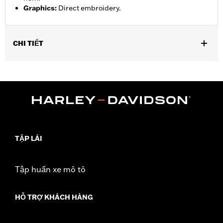
Graphics
:
Direct embroidery.
CHI TIẾT
Gender:
Men
,
,
Functional Features:
Pockets
Button Front
Vented
WARRANTY:
90 day limited warranty – Go to
www.h-
d.com/warranty
for full details
,
Material:
Mesh
Polyester
Ventilation Type:
Mesh underarms, side panels, and back panel
TẬP LÁI
Origin:
Imported
Tập huấn xe mô tô
HỖ TRỢ KHÁCH HÀNG