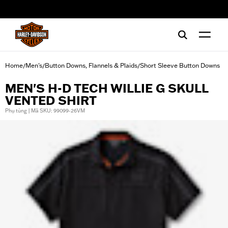
web accessibility
Home
Men's
Button Downs, Flannels & Plaids
Short Sleeve Button Downs
/
/
/
MEN'S H-D TECH WILLIE G SKULL
VENTED SHIRT
Phụ tùng | Mã SKU: 99099-26VM