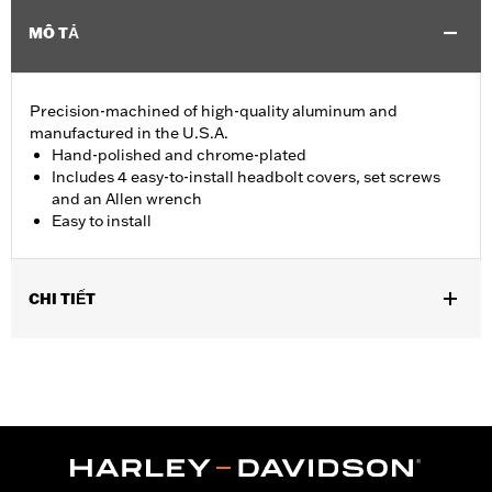
MÔ TẢ
Precision-machined of high-quality aluminum and
manufactured in the U.S.A.
Hand-polished and chrome-plated
Includes 4 easy-to-install headbolt covers, set screws
and an Allen wrench
Easy to install
CHI TIẾT
Fits '86-'22 XL, '08-'13 XR, '85-'99 Evolution® 1340 and '99-'17
Twin Cam models.
Installation Instructions
Sold In Units:
Pair
In the Box:
4 head bolt covers, 4 set screws and an allen wrench
WARRANTY:
1 year limited warranty – Go to
www.h-