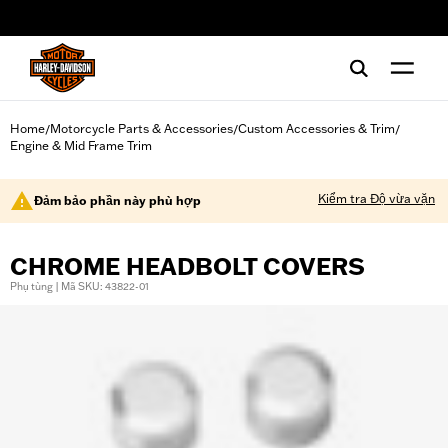
web accessibility
Home
Motorcycle Parts & Accessories
Custom Accessories & Trim
/
/
/
Engine & Mid Frame Trim
Kiểm tra Độ vừa vặn
Đảm bảo phần này phù hợp
CHROME HEADBOLT COVERS
Phụ tùng | Mã SKU: 43822-01