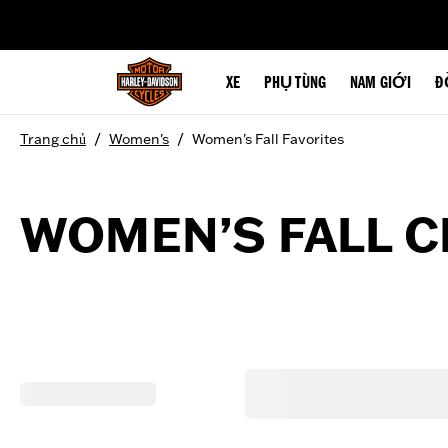
web accessibility
XE
PHỤ TÙNG
NAM GIỚI
Đ
/
/
Trang chủ
Women's
Women's Fall Favorites
WOMEN’S FALL C