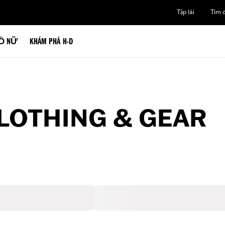
Tập lái
Tìm đ
Ồ NỮ
KHÁM PHÁ H-D
LOTHING & GEAR