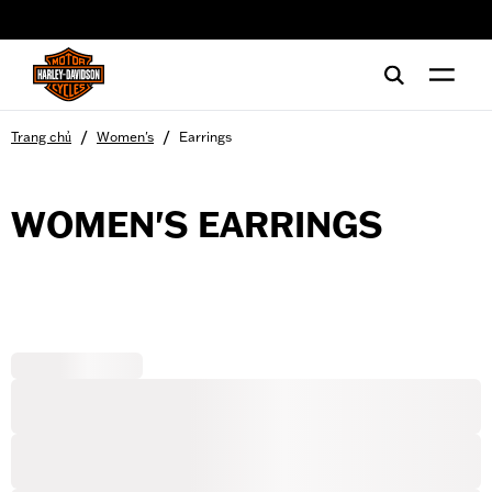
web accessibility
/
/
Trang chủ
Women's
Earrings
WOMEN'S EARRINGS