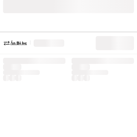
|
Ẩn Bộ lọc