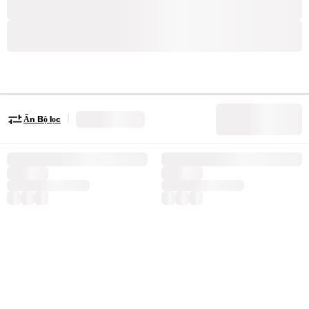
|
Ẩn Bộ lọc